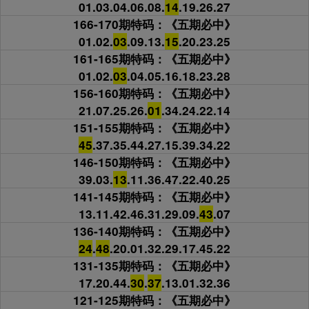
01.03.04.06.08.
14
.19.26.27
166-170期特码：《五期必中》
01.02.
03
.09.13.
15
.20.23.25
161-165期特码：《五期必中》
01.02.
03
.04.05.16.18.23.28
156-160期特码：《五期必中》
21.07.25.26.
01
.34.24.22.14
151-155期特码：《五期必中》
45
.37.35.44.27.15.39.34.22
146-150期特码：《五期必中》
39.03.
13
.11.36.47.22.40.25
141-145期特码：《五期必中》
13.11.42.46.31.29.09.
43
.07
136-140期特码：《五期必中》
24
.
48
.20.01.32.29.17.45.22
131-135期特码：《五期必中》
17.20.44.
30
.
37
.13.01.32.36
121-125期特码：《五期必中》