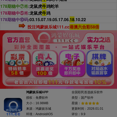
178期稳中⑦肖
:龙鼠虎
牛
鸡蛇羊
178期稳中⑤肖
:龙鼠虎
牛
鸡
178期稳中⑩码
:03.15.07.19.05.17.06.
18
.10.22
投注鸿蒙娱乐城111.cc
港澳六合彩58倍
鸿蒙娱乐城APP
全国彩民首选娱乐软件
授权：免费软件
类型：国产软件
大小：16.98MB
星级：
来源：鸿蒙娱乐城
更新时间：2026.01.01
环境：Android/iOS
评分：9.9