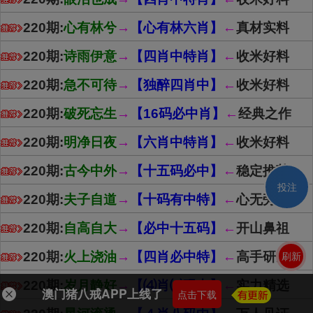
220期:
心有林兮
→
【心有林六肖】
←
真材实料
220期:
诗雨伊意
→
【
四肖中特肖
】
←
收米好料
220期:
急不可待
→
【独醉
四肖中
】
←
收米好料
220期:
破死忘生
→
【16码必中肖】
←
经典之作
220期:
明净日夜
→
【
六肖中特肖
】
←
收米好料
220
期:
古今中外
→
【十五码必中】
←
稳定推荐
投注
220期:
夫子自道
→
【十码有中特】
←
心无旁骛
220期:
自高自大
→
【必中十五码】
←
开山鼻祖
刷新
220期:
火上浇油
→
【四肖必中特】
←
高手研究
220期:
岁月静好
→
【⑷肖⑷码中】
←
实力精选
澳门猪八戒APP上线了
点击下载