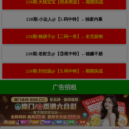
220期:天线宝宝【绝杀两波】←期期实战
220期:小达人@【5.码中特】←独家内幕
220期:钱袋子@【二码一肖】←史无前例
220期:老财主@【③尾中特】←稳赚不赔
220期:刘伯温@【⒌码中特】←期期实战
广告招租