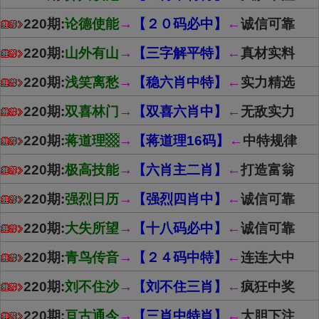
220期:
论德使能
→
【２０码必中】
←
诚信可靠
220期:
山外有山
→
【三字解平特】
←
真材实料
220期:
浅笑离愁
→
【稳六肖中特】
←
实力精选
220
期:
双喜林门
→
【双喜六肖中】
←
无敌实力
220
期:
蒋道理▩
→
【蒋道理16码】
←
中特规律
220期:
极高技能
→
【六肖主二肖】
←
打造富翁
220期:
强烈日历
→
【强烈四肖中】
←
诚信可靠
220期:
大失所望
→
【十八码必中】
←
诚信可靠
220期:
青鸟传音
→
【２４码中特】
←
连连大中
220
期:
刘不住沙
→
【刘不住三肖】
←
疯狂中奖
220期:
亘古通今
→
【三肖中特肖】
←
大胆下注