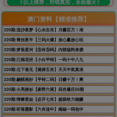
↑以上推荐，对错真实，全面最火↑
澳门资料【精准推荐】
220期:流沙夜梦【心水生肖】月赚百万！准
220期:青丝夜半【三码火爆】放心赢放心玩
220期:梦里星河【⑤肖⑤码】内部猛料来袭
220期:江南花径【小白平特】一码十中八九
220期:北下巷无【规律五肖】天天中奖真准
220期:翩棋画好【平特二码】日赚十万！爽
220期:火亮接衫【家野六尾】四肖爆庄50期
220期:情箫星如【必开七肖】超级给力稳赚
220期:听落墨影【六肖连中】揭秘一码包中