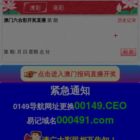
澳彩
港彩
点击进入澳门报码直播开奖
紧急通知
00149.CEO
0149导航网址更换
000491.com
易记域名
请广大彩民相互告知！