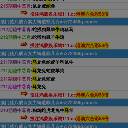
215期稳中⑤肖
:鼠龙虎
蛇
兔
投注鸿蒙娱乐城111.cc
港澳六合彩58倍
澳门猪八戒☆实力铸造非凡☆♣☆72486g.com☆
212期稳中⑨肖
:蛇猴狗鼠羊
牛
鸡猪马
212期稳中⑦肖
:蛇猴狗鼠羊
牛
鸡
投注鸿蒙娱乐城111.cc
港澳六合彩58倍
澳门猪八戒☆实力铸造非凡☆♣☆72486g.com☆
211期稳中⑨肖
:
马
龙兔蛇虎羊狗鼠牛
211期稳中⑦肖
:
马
龙兔蛇虎羊狗
211期稳中⑤肖
:
马
龙兔蛇虎
211期稳中③肖
:
马
龙兔
投注鸿蒙娱乐城111.cc
港澳六合彩58倍
澳门猪八戒☆实力铸造非凡☆♣☆72486g.com☆
210期稳中⑨肖
:狗鸡蛇虎龙兔牛
马
羊
投注鸿蒙娱乐城111.cc
港澳六合彩58倍
澳门猪八戒☆实力铸造非凡☆♣☆72486g.com☆