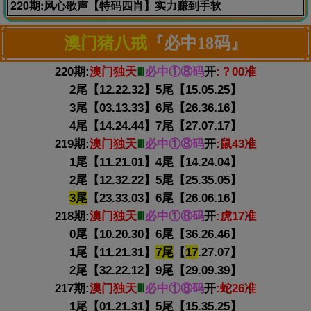
220期:风心歌声【特码四肖】实力赚到手软
澳门猪八戒
『必中18码』
220期:
澳门独天
Ⅲ
必中①⑧码
开
:？00准
2尾【12.22.32
】5尾
【15.05.25
】
3尾【03.13.33
】6
尾【26.36.16】
4尾【14.24.44
】7
尾
【27.07.17
】
219期:
澳门独天
Ⅲ
必中①⑧码
开
:鼠43准
1尾【11.21.01
】4尾
【14.24.04
】
2尾【12.32.22
】5
尾【25.35.05】
3尾
【23.33.03
】6
尾
【26.06.16
】
218期:
澳门独天
Ⅲ
必中①⑧码
开
:虎17准
0尾【10.20.30
】6尾
【36.26.46
】
1尾【11.21.31
】
7
尾
【
17
.27.07】
2尾【32.22.12
】9
尾
【29.09.39
】
217期:
澳门独天
Ⅲ
必中①⑧码
开
:蛇26准
1尾【01.21.31
】5尾
【15.35.25
】