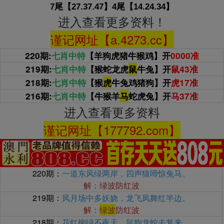
7尾【27.37.47
】4
尾
【14.24.34
】
进入查看更多资料！
谨记网址【a.4273.cc】
220期:
七肖中特
【羊狗虎猪牛猴鸡】开
0000准
219期:
七肖中特
【猴蛇龙虎
鼠
牛兔】开
鼠43准
218期:
七肖中特
【猴
虎
牛兔鸡猪狗】开
虎17准
216期:
七肖中特
【牛猴羊
马
蛇虎兔】开
马37准
进入查看更多资料
谨记网址【177792.com】
220期
：
一道东风绿两岸，四声猿啼惊兔马。
解：绿波防红波
219期
：
风月场中多妖娆，龙飞凤舞红半边。
解：
绿波
防红波
218期
：
花红柳绿不夜天，鼠狗龙蛇去复来。