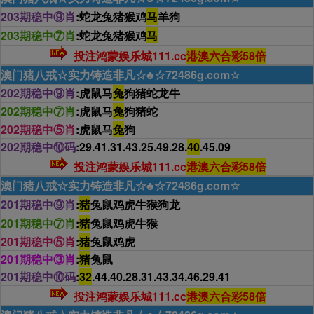
203期稳中⑨肖
:蛇龙兔猪猴鸡
马
羊狗
203期稳中⑦肖
:蛇龙兔猪猴鸡
马
投注鸿蒙娱乐城111.cc
港澳六合彩58倍
澳门猪八戒☆实力铸造非凡☆♣☆72486g.com☆
202期稳中⑨肖
:虎鼠马
兔
狗猪蛇龙牛
202期稳中⑦肖
:虎鼠马
兔
狗猪蛇
202期稳中⑤肖
:虎鼠马
兔
狗
202期稳中⑩码
:29.41.31.43.25.49.28.
40
.45.09
投注鸿蒙娱乐城111.cc
港澳六合彩58倍
澳门猪八戒☆实力铸造非凡☆♣☆72486g.com☆
201期稳中⑨肖
:
猪
兔鼠鸡虎牛猴狗龙
201期稳中⑦肖
:
猪
兔鼠鸡虎牛猴
201期稳中⑤肖
:
猪
兔鼠鸡虎
201期稳中③肖
:
猪
兔鼠
201期稳中⑩码
:
32
.44.40.28.31.43.34.46.29.41
投注鸿蒙娱乐城111.cc
港澳六合彩58倍