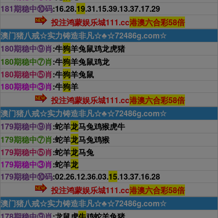
181期稳中⑩码
:16.28.
19
.31.15.39.13.37.17.29
投注鸿蒙娱乐城111.cc
港澳六合彩58倍
澳门猪八戒☆实力铸造非凡☆♣☆72486g.com☆
180期稳中⑨肖
:牛
狗
羊兔鼠鸡龙虎猪
180期稳中⑦肖
:牛
狗
羊兔鼠鸡龙
180期稳中⑤肖
:牛
狗
羊兔鼠
180期稳中③肖
:牛
狗
羊
投注鸿蒙娱乐城111.cc
港澳六合彩58倍
澳门猪八戒☆实力铸造非凡☆♣☆72486g.com☆
179期稳中⑨肖
:蛇羊
龙
马兔鸡猴虎牛
179期稳中⑦肖
:蛇羊
龙
马兔鸡猴
179期稳中⑤肖
:蛇羊
龙
马兔
179期稳中③肖
:蛇羊
龙
179期稳中⑩码
:02.26.12.36.03.
15
.13.37.16.28
投注鸿蒙娱乐城111.cc
港澳六合彩58倍
澳门猪八戒☆实力铸造非凡☆♣☆72486g.com☆
178期稳中⑨肖
:龙鼠虎
牛
鸡蛇羊兔猪