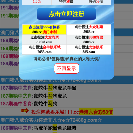
1.5%
特码
58
倍
特码
58
倍
191期稳中⑨肖
:牛猪狗龙鸡
虎
兔蛇鼠
点击立即注册
191期稳中⑦肖
:牛猪狗龙鸡
虎
兔
投注鸿蒙娱乐城111.cc
港澳六合彩58倍
点击投注
大众彩票
点击注册>>>有惊喜
澳门猪八戒☆实力铸造非凡☆♣☆72486g.com☆
5988.cc
808.cc
澳门永利
点击投注
大发彩票
点击投注
8808彩票
189期稳中⑨肖
:蛇鼠羊
龙
猴虎马牛兔
dafa8.com
8808.cc
189期稳中⑦肖
:蛇鼠羊
龙
猴虎马
点击投注
金牛娱乐城
点击投注
龙游娱乐
7655.com
585.com
189期稳中⑤肖
:蛇鼠羊
龙
猴
博彩必备!值得选择!真正的大额无忧!
189期稳中⑩码
:14.26.19.31.12.36.
15
.39.11.35
不再显示
投注鸿蒙娱乐城111.cc
港澳六合彩58倍
澳门猪八戒☆实力铸造非凡☆♣☆72486g.com☆
187期稳中⑨肖
:鼠蛇牛
马
狗虎龙羊猴
187期稳中⑦肖
:鼠蛇牛
马
狗虎龙
187期稳中⑤肖
:鼠蛇牛
马
狗
投注鸿蒙娱乐城111.cc
港澳六合彩58倍
澳门猪八戒☆实力铸造非凡☆♣☆72486g.com☆
186期稳中⑨肖
:马虎羊蛇
猴
兔龙鼠猪